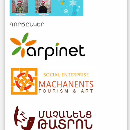
ԳՈՐԾԸՆԿԵՐ