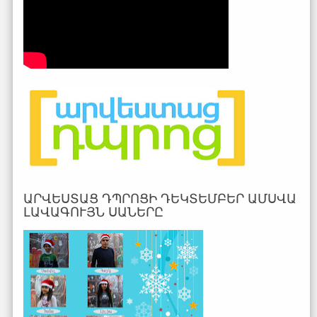
ԱՐՎԵՍՏԱՑ ԴՊՐՈՑԻ ԴԵԿՏԵՄԲԵՐ ԱՄՍՎԱ
ԼԱՎԱԳՈՒՅՆ ՍԱՆԵՐԸ