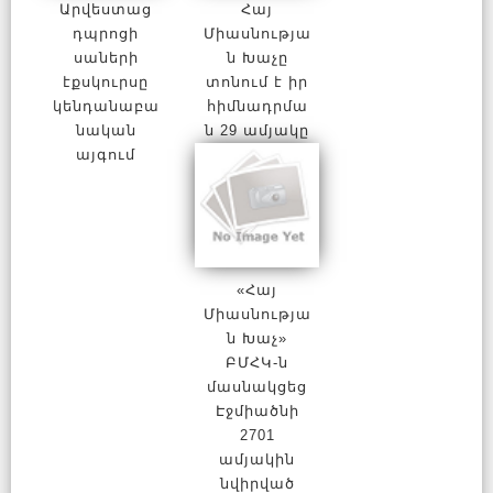
Արվեստաց
Հայ
դպրոցի
Միասնությա
սաների
ն Խաչը
էքսկուրսը
տոնում է իր
կենդանաբա
հիմնադրմա
նական
ն 29 ամյակը
այգում
«Հայ
Միասնությա
ն Խաչ»
ԲՄՀԿ-ն
մասնակցեց
Էջմիածնի
2701
ամյակին
նվիրված