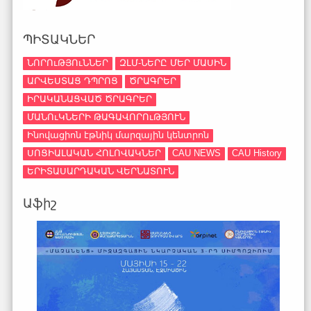
ՊԻՏԱԿՆԵՐ
ՆՈՐՈւԹՅՈւՆՆԵՐ
ԶԼՄ-ՆԵՐԸ ՄԵՐ ՄԱՍԻՆ
ԱՐՎԵՍՏԱՑ ԴՊՐՈՑ
ԾՐԱԳՐԵՐ
ԻՐԱԿԱՆԱՑՎԱԾ ԾՐԱԳՐԵՐ
ՄԱՆՈւԿՆԵՐԻ ԹԱԳԱՎՈՐՈւԹՅՈՒՆ
Ինովացիոն էթնիկ մարզային կենտրոն
ՍՈՑԻԱԼԱԿԱՆ ՀՈԼՈՎԱԿՆԵՐ
CAU NEWS
CAU History
ԵՐԻՏԱՍԱՐԴԱԿԱՆ ՎԵՐՆԱՏՈՒՆ
Աֆիշ