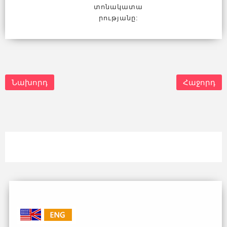
տոնակատա
րությանը:
Նախորդ
Հաջորդ