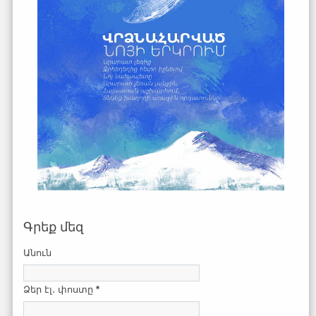
Գրեք մեզ
Անուն
Ձեր էլ․ փոստը
*