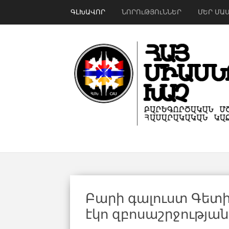
ԳԼԽԱՎՈՐ
ՆՈՐՈւԹՅՈւՆՆԵՐ
ՄԵՐ ՄԱ
Բարի գալուստ Գետիկ
էկո զբոսաշրջությա