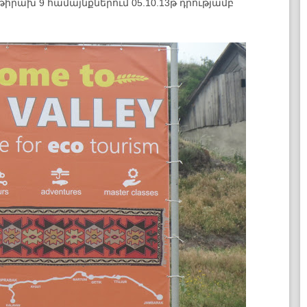
րախ 9 համայնքներում 05.10.13թ դրությամբ