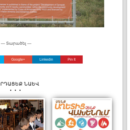
— Տարածել —
Google+
Linkedin
Pin It
ԱՐԴԱՑԵՔ ՆԱԵՎ