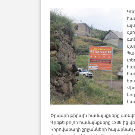
Գե
հա
այս
զբո
գտն
վայ
Պա
տե
հա
հա
ծրա
Վի
կո
հա
Ծրագրի թիրախ համայնքները գտնվու
Գրեթե բոլոր համայնքները 1988-ից 
Կիրովաբադի շրջանների հայաբնակ գ