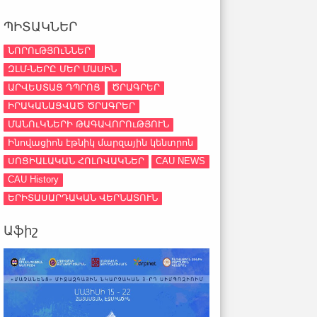
ՊԻՏԱԿՆԵՐ
ՆՈՐՈւԹՅՈւՆՆԵՐ
ԶԼՄ-ՆԵՐԸ ՄԵՐ ՄԱՍԻՆ
ԱՐՎԵՍՏԱՑ ԴՊՐՈՑ
ԾՐԱԳՐԵՐ
ԻՐԱԿԱՆԱՑՎԱԾ ԾՐԱԳՐԵՐ
ՄԱՆՈւԿՆԵՐԻ ԹԱԳԱՎՈՐՈւԹՅՈՒՆ
Ինովացիոն էթնիկ մարզային կենտրոն
ՍՈՑԻԱԼԱԿԱՆ ՀՈԼՈՎԱԿՆԵՐ
CAU NEWS
CAU History
ԵՐԻՏԱՍԱՐԴԱԿԱՆ ՎԵՐՆԱՏՈՒՆ
Աֆիշ