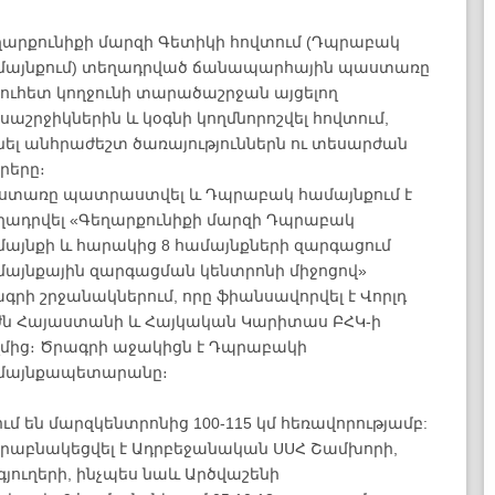
ղարքունիքի մարզի Գետիկի հովտում (Դպրաբակ
մայնքում) տեղադրված ճանապարհային պաստառը
ուհետ կողջունի տարածաշրջան այցելող
սաշրջիկներին և կօգնի կողմնորոշվել հովտում,
ել անհրաժեշտ ծառայություններն ու տեսարժան
րերը։
ստառը պատրաստվել և Դպրաբակ համայնքում է
ղադրվել «Գեղարքունիքի մարզի Դպրաբակ
մայնքի և հարակից 8 համայնքների զարգացում
մայնքային զարգացման կենտրոնի միջոցով»
գրի շրջանակներում, որը ֆիանսավորվել է Վորլդ
ժն Հայաստանի և Հայկական Կարիտաս ԲՀԿ-ի
ղմից։ Ծրագրի աջակիցն է Դպրաբակի
մայնքապետարանը։
մ են մարզկենտրոնից 100-115 կմ հեռավորությամբ:
վերաբնակեցվել է Ադրբեջանական ՍՍՀ Շամխորի,
յուղերի, ինչպես նաև Արծվաշենի