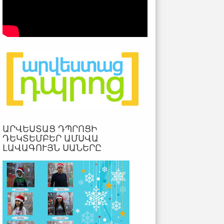
ԱՐՎԵՍՏԱՑ ԴՊՐՈՑԻ
ԴԵԿՏԵՄԲԵՐ ԱՄՍՎԱ
ԼԱՎԱԳՈՒՅՆ ՍԱՆԵՐԸ