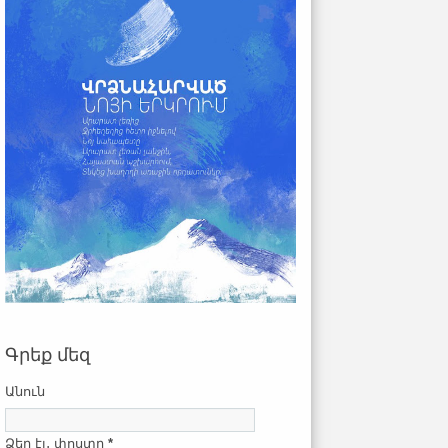
Գրեք մեզ
Անուն
Ձեր էլ․ փոստը
*