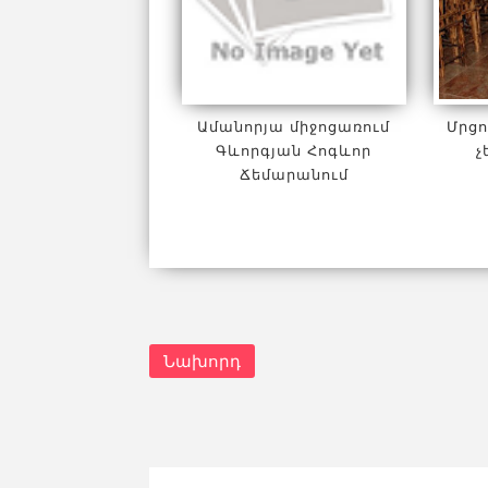
Ամանորյա միջոցառում
Մրցո
Գևորգյան Հոգևոր
չ
Ճեմարանում
Նախորդ