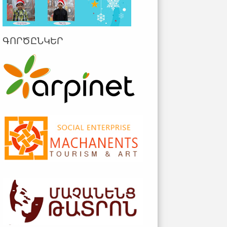
ԳՈՐԾԸՆԿԵՐ