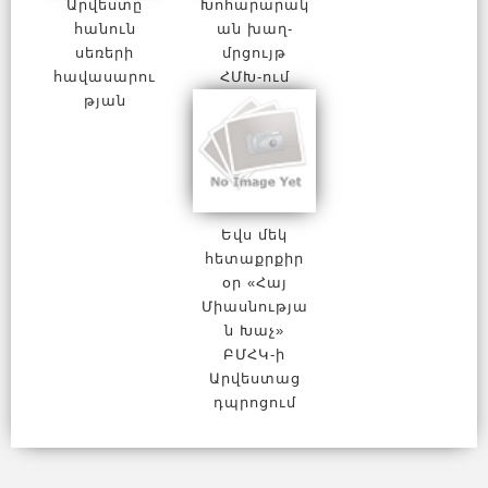
Արվեստը
Խոհարարակ
հանուն
ան խաղ-
սեռերի
մրցույթ
հավասարու
ՀՄԽ-ում
թյան
Եվս մեկ
հետաքրքիր
օր «Հայ
Միասնությա
ն Խաչ»
ԲՄՀԿ-ի
Արվեստաց
դպրոցում